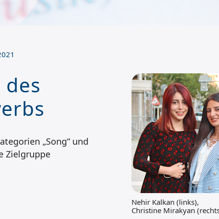
2021
n des
werbs
ategorien „Song“ und
re Zielgruppe
Nehir Kalkan (links),
Christine Mirakyan (recht